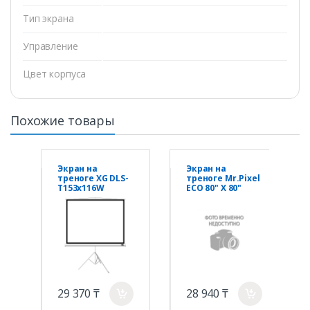
Тип экрана
Управление
Цвет корпуса
Похожие товары
Экран на
Экран на
треноге XG DLS-
треноге Mr.Pixel
T153x116W
ECO 80" X 80"
(60"х45"), Ø - 75",
(2,03 X 2,03)
Раб.
поверхность
149х112 см., 4:3
29 370 ₸
28 940 ₸
a
a