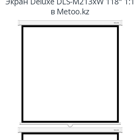
Экран Deluxe DLS-M213xW 118" 1:1
в Metoo.kz