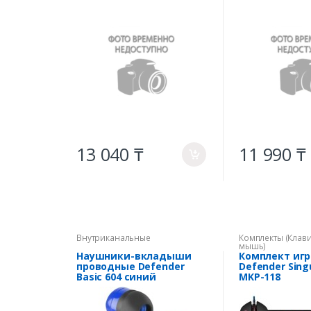
розетки
розетки
13 040 ₸
11 990 ₸
a
Внутриканальные
Комплекты (Клави
мышь)
Наушники-вкладыши
Комплект иг
проводные Defender
Defender Singu
Basic 604 синий
MKP-118
мышь+клавиа
итура+ков. 