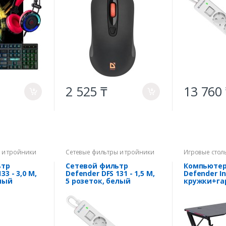
2 525 ₸
13 760
a
a
 и тройники
Сетевые фильтры и тройники
Игровые стол
ьтр
Сетевой фильтр
Компьютер
33 - 3,0 М,
Defender DFS 131 - 1,5 М,
Defender I
елый
5 розеток, белый
кружки+г