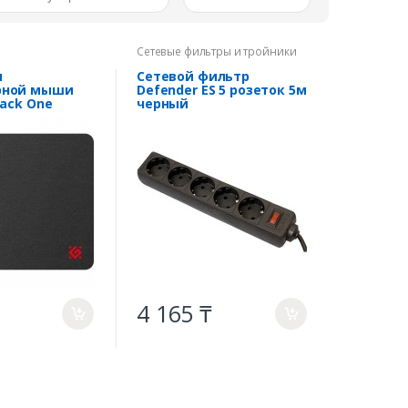
Сетевые фильтры и тройники
я
Сетевой фильтр
рной мыши
Defender ES 5 розеток 5м
lack One
черный
4 165 ₸
a
a