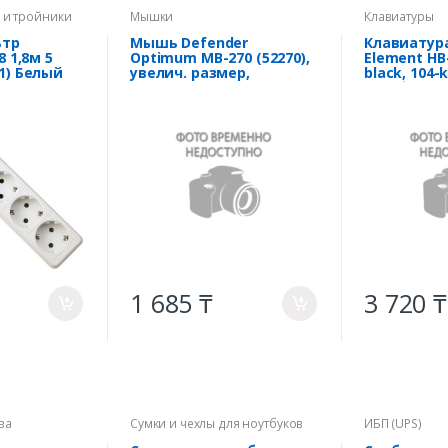
 и тройники
Мышки
Клавиатуры
ьтр
Мышь Defender
Клавиатура
8 1,8м 5
Optimum MB-270 (52270),
Element HB
81) Белый
увелич. размер,
black, 104-k
2key+колесо, Optical
мембранна
1000dpi, USB 1.5m,
черный
1 685 ₸
3 720 ₸
a
a
ва
Сумки и чехлы для ноутбуков
ИБП (UPS)