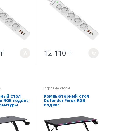
 ₸
12 110 ₸
a
a
ы
Игровые столы
ный стол
Компьютерный стол
no RGB подвес
Defender Ferox RGB
арнитуры
подвес
кружки+гарнитуры