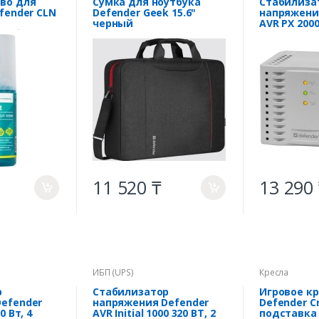
во для
Сумка для ноутбука
Стабилиза
fender CLN
Defender Geek 15.6"
напряжени
черный
AVR PX 200
офибра
1000Вт
11 520 ₸
13 290
a
a
ИБП (UPS)
Кресла
р
Стабилизатор
Игровое к
efender
напряжения Defender
Defender Cr
0 Вт, 4
AVR Initial 1000 320 ВТ, 2
подставка 