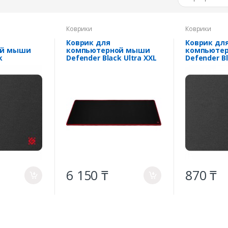
Коврики
Коврики
Коврик для
Коврик дл
ой мыши
компьютерной мыши
компьюте
ck
Defender Black Ultra XXL
Defender B
6 150 ₸
870 ₸
a
a