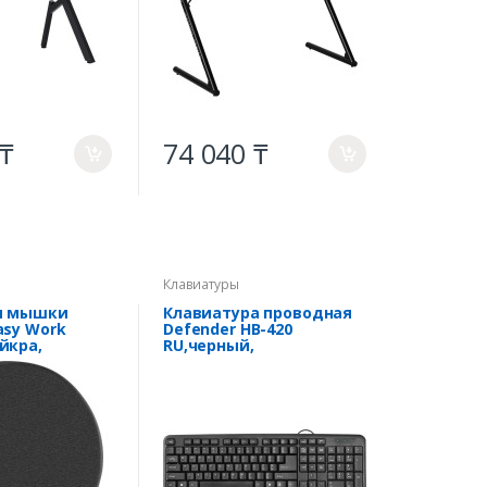
 ₸
74 040 ₸
a
a
Клавиатуры
я мышки
Клавиатура проводная
asy Work
Defender HB-420
йкра,
RU,черный,
 мм
полноразмерная