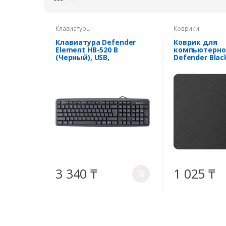
Клавиатуры
Коврики
Клавиатура Defender
Коврик для
Element HB-520 B
компьютерн
(Черный), USB,
Defender Bla
ENG/RUS/KAZ,стандарт
3 340 ₸
1 025 ₸
a