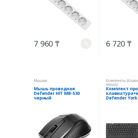
7 960 ₸
6 720 ₸
a
Мышки
Комплекты (Клави
мышь)
Мышь проводная
Комплект пр
Defender HIT MB-530
клавиатура
черный
Defender York
черный