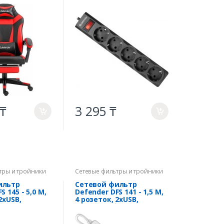
 ₸
3 295 ₸
a
a
тры и тройники
Сетевые фильтры и тройники
ильтр
Сетевой фильтр
S 145 - 5,0 М,
Defender DFS 141 - 1,5 М,
2xUSB,
4 розеток, 2xUSB,
белый
1xType-C, белый