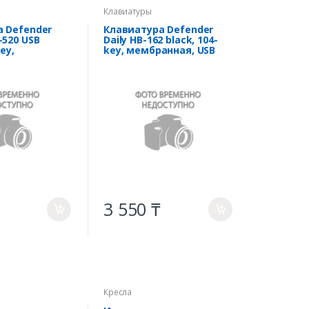
Клавиатуры
 Defender
Клавиатура Defender
-520 USB
Daily HB-162 black, 104-
ey,
key, мембранная, USB
я, USB 1.5м
1.8м
3 550 ₸
a
a
Кресла