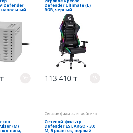
тор
Игровое кресло
я Defender
Defender Ultimate (L)
0 напольный
RGB, черный
 ₸
113 410 ₸
a
a
Сетевые фильтры и тройники
ресло
Сетевой фильтр
uiser (M)
Defender ES LARGO - 3,0
под ноги,
М, 5 розеток, черный