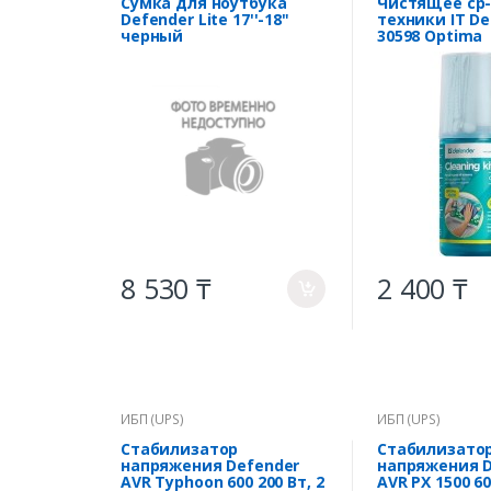
Сумка для ноутбука
Чистящее ср-
Defender Lite 17''-18"
техники IT De
черный
30598 Optima
200мл+микр
8 530 ₸
2 400 ₸
a
ИБП (UPS)
ИБП (UPS)
Стабилизатор
Стабилизато
напряжения Defender
напряжения D
AVR Typhoon 600 200 Вт, 2
AVR PX 1500 60