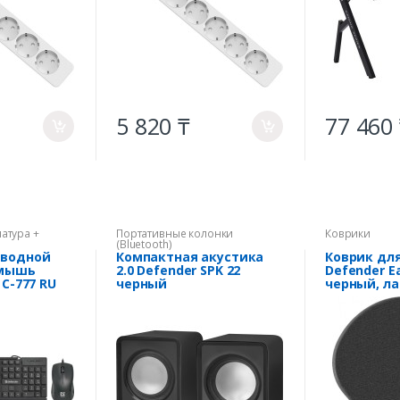
5 820 ₸
77 460
a
a
атура +
Портативные колонки
Коврики
(Bluetooth)
оводной
Компактная акустика
Коврик дл
+мышь
2.0 Defender SPK 22
Defender E
 C-777 RU
черный
черный, ла
260х225х5