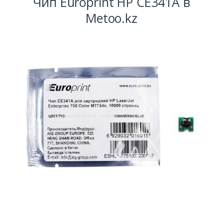
Чип Europrint HP CE341A в
Metoo.kz