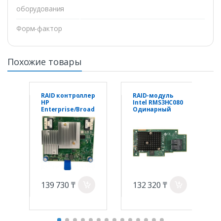
оборудования
Форм-фактор
Похожие товары
RAID контроллер
RAID-модуль
HP
Intel RMS3HC080
Enterprise/Broad
Одинарный
com MegaRAID
Интегрированн
MR216i-a x16
ый
Lanes without
Cache NVMe/SAS
12G Controller
for HPE Gen10
Plus
139 730 ₸
132 320 ₸
a
a