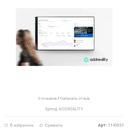
/
0 отзывов
Написать отзыв
Бренд: ADDREALITY
Арт:
1145933
В избранное
Сравнить
g
d