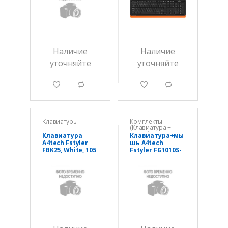
Наличие
Наличие
уточняйте
уточняйте
g
d
g
d
Клавиатуры
Комплекты
(Клавиатура +
мышь)
Клавиатура
Клавиатура+мы
A4tech Fstyler
шь A4tech
FBK25, White, 105
Fstyler FG1010S-
клавиш, FN 12
Gray, 105 клав.,
Multimedia,
FN12 Multim.,
беспроводная
2000 DPI,
BT+2,4G
беспроводная
2,4G