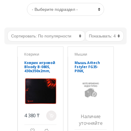
Коврики
Мышки
Коврик игровой
Мышь A4tech
Bloody B-080S,
Fstyler FG35-
430x350x2mm,
PINK,
BLACK-RED
оптическая
2000DPI,
беспроводная
2,4G
4 380 ₸
a
Наличие
уточняйте
g
d