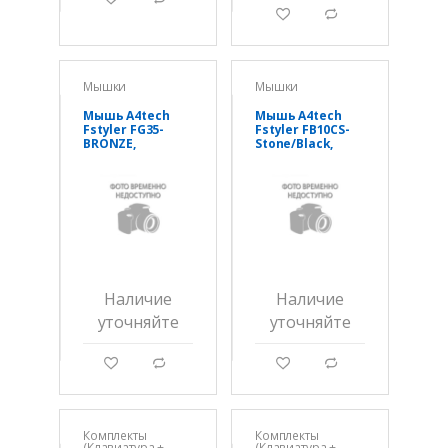
g
d
Мышки
Мышки
Мышь A4tech
Мышь A4tech
Fstyler FG35-
Fstyler FB10CS-
BRONZE,
Stone/Black,
оптическая
оптическая
2000DPI,
2000DPI,
беспроводная
беспроводная
2,4G
BT+2,4G
Наличие
Наличие
уточняйте
уточняйте
g
d
g
d
Комплекты
Комплекты
(Клавиатура +
(Клавиатура +