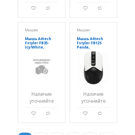
g
d
g
d
Мышки
Мышки
Мышь A4tech
Мышь A4tech
Fstyler FB35-
Fstyler FB12S
Icy/White,
Panda,
оптическая
оптическая
2000DPI,
1200DPI,
беспроводная
беспроводная
BT+2,4G
BT+2,4G
Наличие
Наличие
уточняйте
уточняйте
g
d
g
d