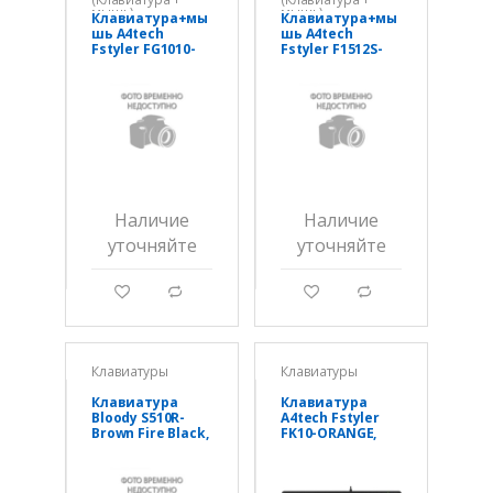
мышь)
мышь)
Клавиатура+мы
Клавиатура+мы
шь A4tech
шь A4tech
Fstyler FG1010-
Fstyler F1512S-
ORANGE, 105
Black, 103
клав., FN12
клавиши, 150см,
Multim., 2000 DPI,
FN 12
беспроводная
Multimedia, 1200
2,4G
DPI, USB
Наличие
Наличие
уточняйте
уточняйте
g
d
g
d
Клавиатуры
Клавиатуры
Клавиатура
Клавиатура
Bloody S510R-
A4tech Fstyler
Brown Fire Black,
FK10-ORANGE,
Mechanical, RGB,
105 клавиш,
Anti-Ghosting,
150см, FN 12
Multimedia, USB
Multimedia, USB