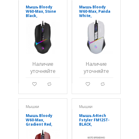
Мышь Bloody
Мышь Bloody
W60-Max, Stone
W60-Max, Panda
Black,
White,
оптическая
оптическая
10000CPI, 180 см,
10000CPI, 180 см,
USB
USB
Наличие
Наличие
уточняйте
уточняйте
g
d
g
d
Мышки
Мышки
Мышь Bloody
Мышь A4tech
W60-Max,
Fstyler FM12ST-
Gradient Red,
BLACK,
оптическая
оптическая
10000CPI, 180 см,
1200DPI, 150 см,
USB
USB, TypeC