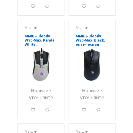
g
d
g
d
Мышки
Мышки
Мышь Bloody
Мышь Bloody
W90-Max, Panda
W90-Max, Black,
White,
оптическая
оптическая
10000CPI, 180 см,
10000CPI, 180 см,
USB
USB
Наличие
Наличие
уточняйте
уточняйте
g
d
g
d
Мышки
Мышки