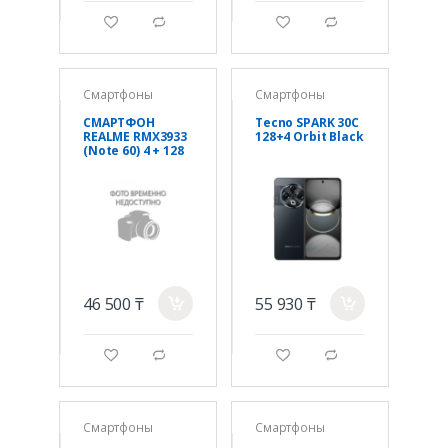
g
d
g
d
Смартфоны
Смартфоны
СМАРТФОН
Tecno SPARK 30C
REALME RMX3933
128+4 Orbit Black
(Note 60) 4 + 128
ГБ (EUNEEA)
ЦВЕТ:ПОЛУНОЧН
ЫЙ ЧЁРНЫЙ
46 500 ₸
55 930 ₸
a
a
g
d
g
d
Смартфоны
Смартфоны