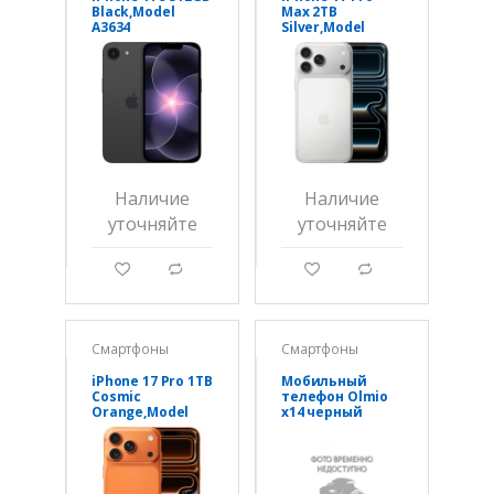
Black,Model
Max 2TB
A3634
Silver,Model
A3526
Наличие
Наличие
уточняйте
уточняйте
g
d
g
d
Смартфоны
Смартфоны
iPhone 17 Pro 1TB
Мобильный
Cosmic
телефон Olmio
Orange,Model
x14 черный
A3523