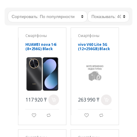
Смартфоны
Смартфоны
HUAWEI nova 14i
vivo V60 Lite 5G
(8+256G) Black
(12+256GB) Black
117 920 ₸
263 990 ₸
a
a
g
d
g
d