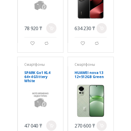
78 920 ₸
634 230 ₸
a
a
g
d
g
d
Смартфоны
Смартфоны
SPARK Go1 KL4
HUAWEI nova 13
64+4 Glittery
12+512GB Green
White
47 040 ₸
270 600 ₸
a
a