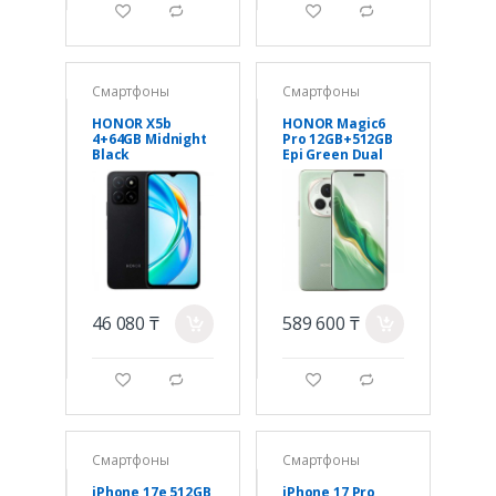
g
d
g
d
Смартфоны
Смартфоны
HONOR X5b
HONOR Magic6
4+64GB Midnight
Pro 12GB+512GB
Black
Epi Green Dual
Card Open
Market Ver. EU
Charger
46 080 ₸
589 600 ₸
a
a
g
d
g
d
Смартфоны
Смартфоны
iPhone 17e 512GB
iPhone 17 Pro