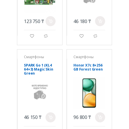
123 750 ₸
46 180 ₸
a
a
g
d
g
d
Смартфоны
Смартфоны
SPARK Go 1 (KL4
Honor X7c 8+256
64+3) Magic Skin
GB Forest Green
Green
46 150 ₸
96 800 ₸
a
a