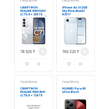
Смартфоны
Смартфоны
СМАРТФОН
iPhone Air 512GB
REALME RMX5303
Sky Blue,Model
(C71) 8 + 256 ГБ
A3517
(RU) ЦВЕТ:БЕЛЫЙ
78 920 ₸
760 320 ₸
a
a
g
d
g
d
Смартфоны
Смартфоны
СМАРТФОН
HUAWEI Pura 80
REALME RMX3941
Ultra Black
(C75) 8 + 128 ГБ
(EUCIS)
ЦВЕТ:ЗОЛОТОЙ