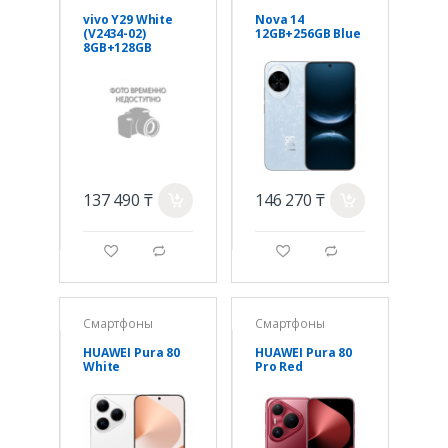
vivo Y29 White
Nova 14
(V2434-02)
12GB+256GB Blue
8GB+128GB
137 490 ₸
146 270 ₸
a
a
g
d
g
d
Смартфоны
Смартфоны
HUAWEI Pura 80
HUAWEI Pura 80
White
Pro Red