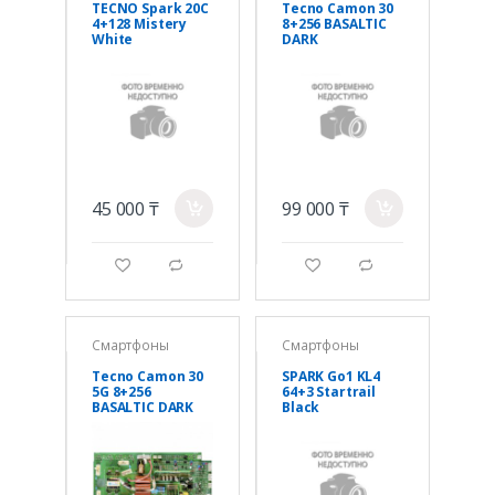
TECNO Spark 20C
Tecno Camon 30
4+128 Mistery
8+256 BASALTIC
White
DARK
45 000 ₸
99 000 ₸
a
a
g
d
g
d
Смартфоны
Смартфоны
Tecno Camon 30
SPARK Go1 KL4
5G 8+256
64+3 Startrail
BASALTIC DARK
Black