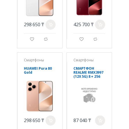
298 650 ₸
425 700 ₸
a
a
g
d
g
d
Смартфоны
Смартфоны
HUAWEI Pura 80
СМАРТФОН
Gold
REALME RMX3997
(12X 5G) 8 + 256
ГБ (EUCIS)
ЦВЕТ:ЧЕРНЫЙ
298 650 ₸
87 040 ₸
a
a