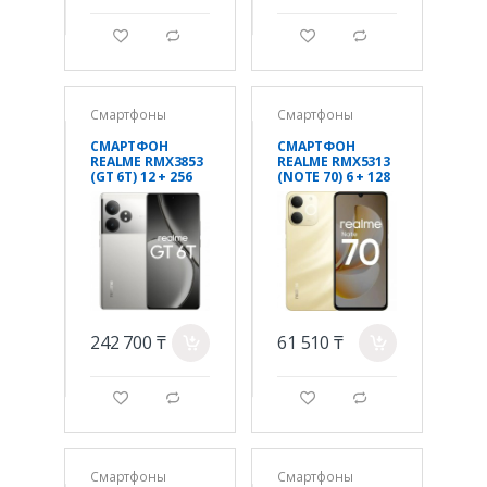
g
d
g
d
Смартфоны
Смартфоны
СМАРТФОН
СМАРТФОН
REALME RMX3853
REALME RMX5313
(GT 6T) 12 + 256
(NOTE 70) 6 + 128
ГБ (EUCIS)
ГБ
ЦВЕТ:ЗЕРКАЛЬН
ЦВЕТ:ЗОЛОТОЙ
ЫЙ СЕРЕБРЯНЫЙ
242 700 ₸
61 510 ₸
a
a
g
d
g
d
Смартфоны
Смартфоны